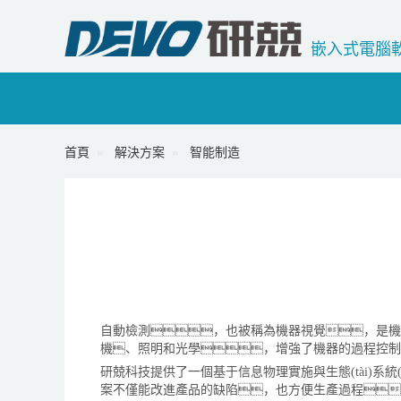
嵌入式電腦軟、
首頁
解決方案
智能制造
自動檢測，也被稱為機器視覺，是機器自
機、照明和光學，增強了機器的過程控制
研兢科技提供了一個基于信息物理實施與生態(tài)系統(
案不僅能改進產品的缺陷，也方便生產過程