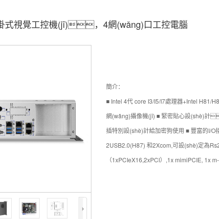
式視覺工控機(jī)，4網(wǎng)口工控電腦
簡介：
■ Intel 4代 core I3/I5/I7處理器+Intel 
網(wǎng)攝像機(jī) ■ 緊密貼心設(shè)計
插特別設(shè)計給加密狗使用 ■ 豐富的I/O接口包
2USB2.0(H87) 和2Xcom,可設(shè)定為R
（1xPCIeX16,2xPCI）,1x mimiPCIE, 1x m