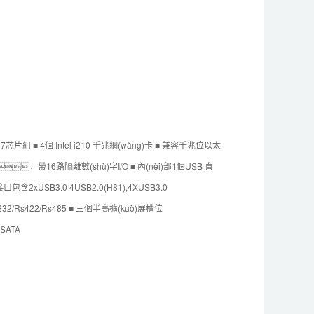
H81/H87芯片組 ■ 4個 Intel i210 千兆網(wǎng)卡 ■ 兼容千兆位以太
，帶16路隔離數(shù)字I/O ■ 內(nèi)部1個USB 直
含2xUSB3.0 4USB2.0(H81),4XUSB3.0
s232/Rs422/Rs485 ■ 三個半高擴(kuò)展槽位
-SATA