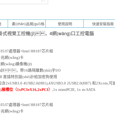
式視覺工控機(jī)，4網(wǎng)口工控電腦
I3/I5/I7處理器+Intel H
8187
芯片組
兆網(wǎng)卡
wǎng)攝像機(jī)
hè)計，帶
16
路隔離數(shù)字
I
/O
SB
直插特別設(shè)計給加密狗使用
含2xUSB3.0
4
USB2.0(H81),4XUSB3.0 2USB2.0(H87)
和
2Xcom,
可
設
ò)展槽位（
1
xPCI
e
X16,2xPCI）
,
1
x mimiPCIE, 1x m-SATA
I3/I5/I7處理器+Intel H
8187
芯片組
兆網(wǎng)卡