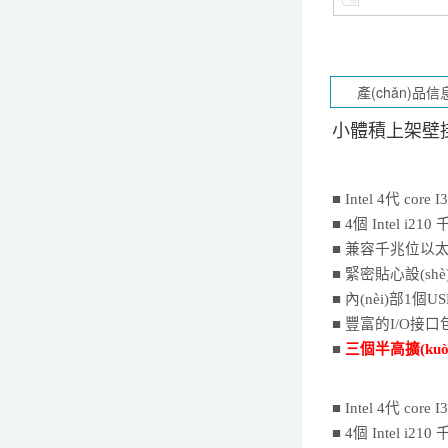
小體積上架壁掛
■ Intel 4代 core 
■
4
個
I
n
tel i210
千
■
兼容千兆位以太網(
■ 緊密貼心設(s
■ 內(nèi)部1個U
■ 豐富的I/O接口包
■
三個半高擴(ku
■ Intel 4代 core 
■
4
個
I
n
tel i210
千