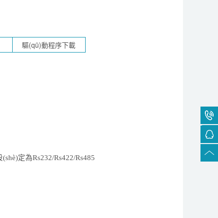
(shè)
定為
R
s232/Rs422/Rs485