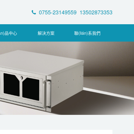
0755-23149559 13502873353
ǎn)品中心
解決方案
聯(lián)系我們