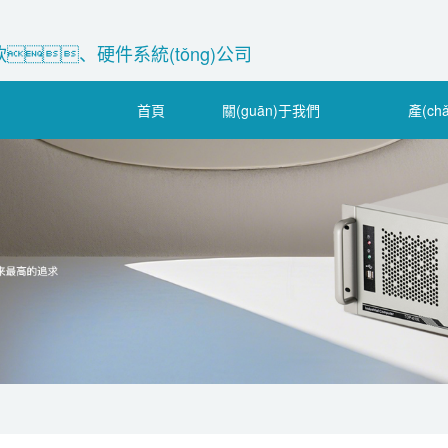
、硬件系統(tǒng)公司
首頁
關(guān)于我們
產(ch