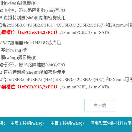
wǎng)攝像機(jī)
è)計，帶
16
路隔離數(shù)字
I
/O
SB
直插特別設(shè)計給加密狗使用
含2xUSB3.0
4
USB2.0(H81),4XUSB3.0 2USB2.0(H87)
和
2Xcom,
可
設
ò)展槽位（
1
xPCI
e
X16,2xPCI）
,
1
x mimiPCIE, 1x m-SATA
I3/I5/I7處理器+Intel H
8187
芯片組
兆網(wǎng)卡
wǎng)攝像機(jī)
è)計，帶
16
路隔離數(shù)字
I
/O
SB
直插特別設(shè)計給加密狗使用
含2xUSB3.0
4
USB2.0(H81),4XUSB3.0 2USB2.0(H87)
和
2Xcom,
可
設
ò)展槽位（
1
xPCI
e
X16,2xPCI）
,
1
x mimiPCIE, 1x m-SATA
去下載
鏈接：
中國工控網(wǎng)
中華工控網(wǎng)
深圳樂華包裝材料有限