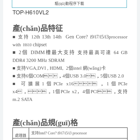
TOP-H610VL2
產(chǎn)品特征
th
13
th
14
th Gen Core? i
9
/i7/i5/i3
■
支持
12
processor
chipset
with
H610
■
2
個
DIMM槽最大支持
支持最高可達
64
GB
DDR4
3200
MHz SDR
AM
■
支持
VGA,
DVI
, HDMI,
2個
intel 網(wǎng)
卡
■
支持
6個COM，
4
個
USB 3.0，
5
個
USB 2.0
■
可擴展
1個PCIe x16，
1
個
PCIe
x
4
，，
1
個
PCIe x
2，4
個
PCI，支持
m
.2 SATA
產(chǎn)品規(guī)格
支持
Intel? Core? i
9
/i7/i5/i3 processor
處理器