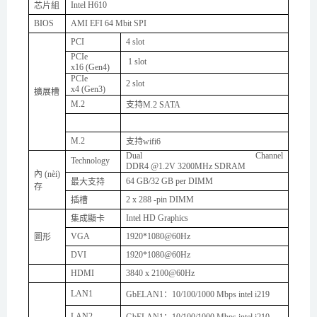
Intel H610
芯片組
BIOS
AMI EFI 64 Mbit SPI
PCI
4
slot
PCIe
1 slot
x16 (Gen
4
)
PCIe
2
slot
x
4
(Gen
3
)
擴展槽
M.2
支持
M.2 SATA
M.2
支持
wifi6
Dual Channel
Technology
DDR
4
@1.
2
V
3200
MHz SDRAM
內(nèi)
64
GB/
32
GB per DIMM
最大支持
存
2
x
288 -pin DIMM
插槽
Intel HD Graphics
集成顯卡
VGA
1920*1080@60Hz
圖形
DVI
1920*1080@60Hz
HDMI
3840
x 2
1
00
@60Hz
LAN1
GbELAN1
：
10/100/1000 Mbps intel i219
LAN2
GbELAN1
：
10/100/1000 Mbps intel i210