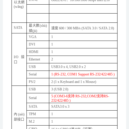
以太網
(wǎng)
最大數(shù)
SATA
速度
600 / 300 MB/s (SATA 3.0 / SATA 2.0)
據(jù)
VGA
1
DVI
1
HDMI
1
I/O
接
Ethernet
2
口
USB
USB3.0 x
4
, USB2.0 x
2
Serial
1 (RS-232, COM1
S
upport RS-232/422/485 )
PS/2
2 (1 x Keyboard and 1 x Mouse)
USB
3
(USB 2.0)
5
(COM3-6支持 RS-232,
COM2支持
RS-
Serial
232/422/485 )
SATA
SATA3.0 x
3
TPM
1
內(nèi)
部接口
M.2
1
GPIO