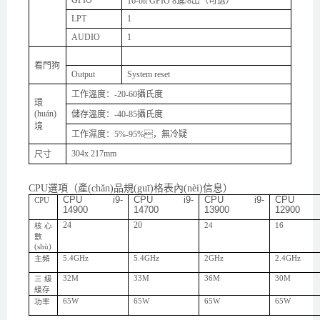
16-bit GPIO
8進/8出（可選）
LPT
1
AUDIO
1
看門狗
Output
System reset
工作溫度：
-20-60攝氏度
環
(huán)
儲存溫度：
-40-85攝氏度
境
工作濕度：
5%-95%，無冷疑
304x 217
mm
尺寸
CPU選項（產(chǎn)品規(guī)格表內(nèi)信息）
CPU i9-
CPU i9-
CPU i9-
CPU i
CPU
1
4
900
14700
13900
1
2900
24
20
24
16
核心
數
(shù)
5.4
GHz
5.4
GHz
2
GHz
2.4
GHz
主頻
3
2M
33
M
36
M
30
M
三級
緩存
65W
6
5W
65W
65W
功率