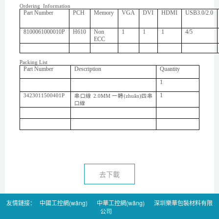
Ordering Information
Part Number
PCH
Memory
VGA
DVI
HDMI
USB3.0/2.0
8100061000010P
H610
Non
1
1
1
4/5
ECC
Packing List
Part Number
Description
Quantity
1
1
3423011500401P
串口線
2.0MM 一轉(zhuǎn)四串
口線
去下載
友情鏈接：
中國工控網(wǎng)
中華工控網(wǎng)
深圳樂華包裝材料有限
公司