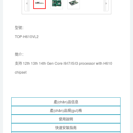
型號：
TOP-H610VL2
簡介：
支持 12th 13th 14th Gen Core i9/i7/i5/i3 processor with H610
chipset